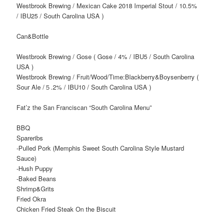
Westbrook Brewing / Mexican Cake 2018 Imperial Stout / 10.5%
/ IBU25 / South Carolina USA )
Can&Bottle
Westbrook Brewing / Gose ( Gose / 4% / IBU5 / South Carolina
USA )
Westbrook Brewing / Fruit/Wood/Time:Blackberry&Boysenberry (
Sour Ale /５.2% / IBU10 / South Carolina USA )
Fat’z the San Franciscan “South Carolina Menu”
BBQ
Spareribs
-Pulled Pork (Memphis Sweet South Carolina Style Mustard
Sauce)
-Hush Puppy
-Baked Beans
Shrimp&Grits
Fried Okra
Chicken Fried Steak On the Biscuit