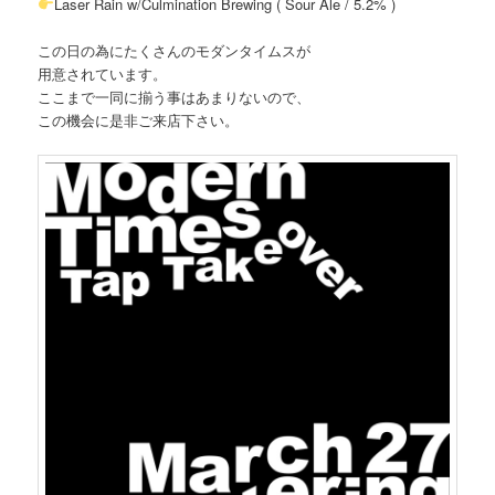
Laser Rain w/Culmination Brewing ( Sour Ale / 5.2% )
この日の為にたくさんのモダンタイムスが
用意されています。
ここまで一同に揃う事はあまりないので、
この機会に是非ご来店下さい。