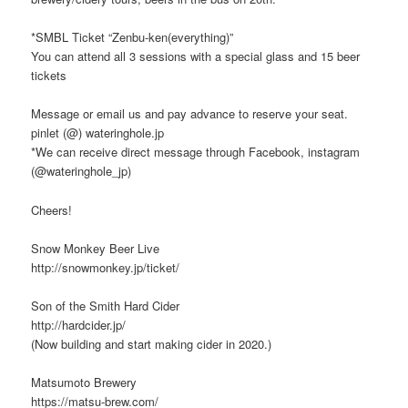
*SMBL Ticket “Zenbu-ken(everything)”
You can attend all 3 sessions with a special glass and 15 beer
tickets
Message or email us and pay advance to reserve your seat.
pinlet (@) wateringhole.jp
*We can receive direct message through Facebook, instagram
(@wateringhole_jp)
Cheers!
Snow Monkey Beer Live
http://snowmonkey.jp/ticket/
Son of the Smith Hard Cider
http://hardcider.jp/
(Now building and start making cider in 2020.)
Matsumoto Brewery
https://matsu-brew.com/