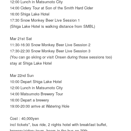
12:00 Lunch in Matsumoto City
14:00 Cidery Tour at Son of the Smith Hard Cider
16:00 Shiga Lake Hotel
17:30 Snow Monkey Beer Live Session 1
(Shiga Lake Hotel is walking distance from SMBL)
Mar 21st Sat
11:30-16:30 Snow Monkey Beer Live Session 2
17:30-22:30 Snow Monkey Beer Live Session 3
(You can go skiing or visit Onsen during those sessions too)
stay at Shiga Lake Hotel
Mar 22nd Sun
10:00 Depart Shiga Lake Hotel
12:00 Lunch in Matsumoto City
14:00 Matsumoto Brewery Tour
16:00 Depart a brewery
19:00-20:00 arrive at Watering Hole
Cost : 40,000yen
incl tickets*, bus ride, 2 nights hotel with breakfast buffet,
brewery/cidery tours, beers in the bus on 20th.