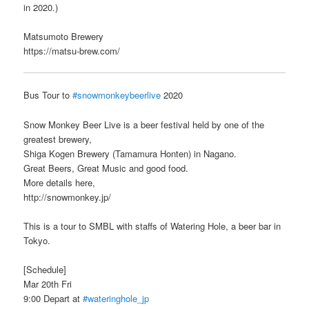
in 2020.)
Matsumoto Brewery
https://matsu-brew.com/
Bus Tour to
#snowmonkeybeerlive
2020
Snow Monkey Beer Live is a beer festival held by one of the
greatest brewery,
Shiga Kogen Brewery (Tamamura Honten) in Nagano.
Great Beers, Great Music and good food.
More details here,
http://snowmonkey.jp/
This is a tour to SMBL with staffs of Watering Hole, a beer bar in
Tokyo.
[Schedule]
Mar 20th Fri
9:00 Depart at
#wateringhole_jp