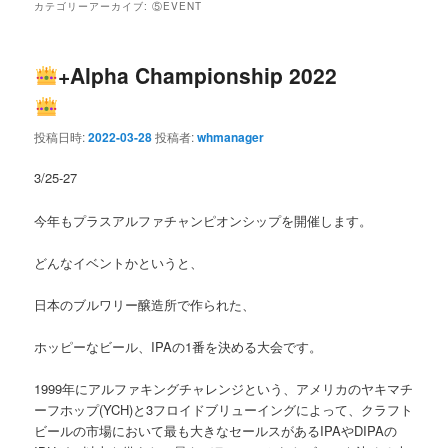
カテゴリーアーカイブ:
⑤EVENT
ン
テ
+Alpha Championship 2022
テ
ン
ン
ツ
投稿日時:
2022-03-28
投稿者:
whmanager
ツ
へ
3/25-27
へ
移
今年もプラスアルファチャンピオンシップを開催します。
移
動
どんなイベントかというと、
動
日本のブルワリー醸造所で作られた、
ホッピーなビール、IPAの1番を決める大会です。
1999年にアルファキングチャレンジという、アメリカのヤキマチ
ーフホップ(YCH)と3フロイドブリューイングによって、クラフト
ビールの市場において最も大きなセールスがあるIPAやDIPAの