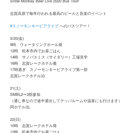
Snow Monkey Beer Live 2020 Bus Tour!
志賀高原で毎年行われる最高のビールと音楽のイベント
#スノーモンキービアライブ
へのバスツアー！
3/20(金)
9時 ウォータリングホール発
12時 松本市内でお昼ごはん
14時 サノバスミス（サイダリー）工場見学
16時 志賀レークホテル着
17時過ぎ スノーモンキービアライブ第一部
志賀レークホテル泊
21(土)
SMBL2〜3部参加
（通し券なので途中退出してテッパルームや温泉にも行けます）
同ホテル泊。
22(日)
10時 志賀レークホテル発
12時 松本市内でお昼ごはん