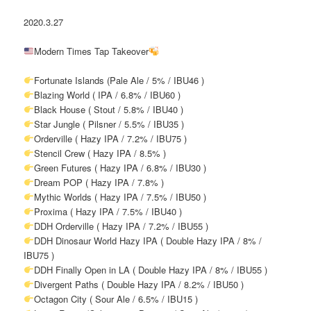
2020.3.27
Modern Times Tap Takeover
Fortunate Islands (Pale Ale / 5% / IBU46 )
Blazing World ( IPA / 6.8% / IBU60 )
Black House ( Stout / 5.8% / IBU40 )
Star Jungle ( Pilsner / 5.5% / IBU35 )
Orderville ( Hazy IPA / 7.2% / IBU75 )
Stencil Crew ( Hazy IPA / 8.5% )
Green Futures ( Hazy IPA / 6.8% / IBU30 )
Dream POP ( Hazy IPA / 7.8% )
Mythic Worlds ( Hazy IPA / 7.5% / IBU50 )
Proxima ( Hazy IPA / 7.5% / IBU40 )
DDH Orderville ( Hazy IPA / 7.2% / IBU55 )
DDH Dinosaur World Hazy IPA ( Double Hazy IPA / 8% /
IBU75 )
DDH Finally Open in LA ( Double Hazy IPA / 8% / IBU55 )
Divergent Paths ( Double Hazy IPA / 8.2% / IBU50 )
Octagon City ( Sour Ale / 6.5% / IBU15 )