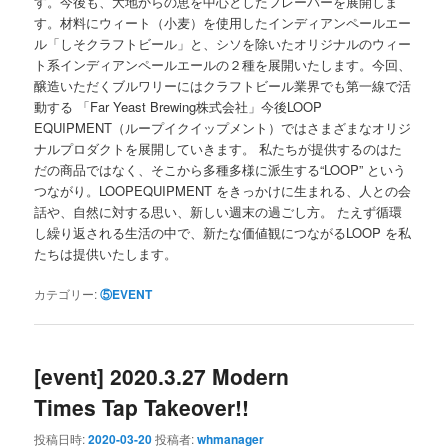
す。今後も、大地からの恵を中心としたフレーバーを展開しま
す。材料にウィート（小麦）を使用したインディアンペールエー
ル「しそクラフトビール」と、シソを除いたオリジナルのウィー
ト系インディアンペールエールの２種を展開いたします。今回、
醸造いただくブルワリーにはクラフトビール業界でも第一線で活
動する 「Far Yeast Brewing株式会社」今後LOOP
EQUIPMENT（ループイクイップメント）ではさまざまなオリジ
ナルプロダクトを展開していきます。 私たちが提供するのはた
だの商品ではなく、そこから多種多様に派生する“LOOP” という
つながり。LOOPEQUIPMENT をきっかけに生まれる、人との会
話や、自然に対する思い、新しい週末の過ごし方。 たえず循環
し繰り返される生活の中で、新たな価値観につながるLOOP を私
たちは提供いたします。
カテゴリー:
⑤EVENT
[event] 2020.3.27 Modern
Times Tap Takeover!!
投稿日時:
2020-03-20
投稿者:
whmanager