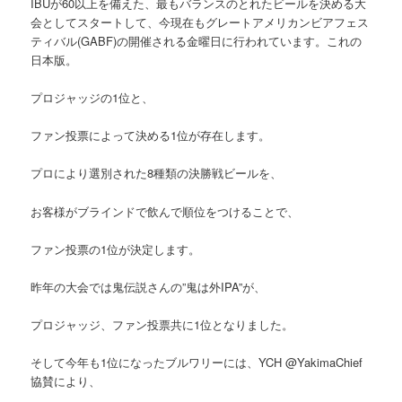
IBUが60以上を備えた、最もバランスのとれたビールを決める大
会としてスタートして、今現在もグレートアメリカンビアフェス
ティバル(GABF)の開催される金曜日に行われています。これの
日本版。
プロジャッジの1位と、
ファン投票によって決める1位が存在します。
プロにより選別された8種類の決勝戦ビールを、
お客様がブラインドで飲んで順位をつけることで、
ファン投票の1位が決定します。
昨年の大会では鬼伝説さんの”鬼は外IPA”が、
プロジャッジ、ファン投票共に1位となりました。
そして今年も1位になったブルワリーには、YCH @YakimaChief
協賛により、