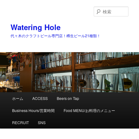
検
索
Watering Hole
代々木のクラフトビール専門店！樽生ビール21種類！
メ
ホーム
ACCESS
Beers on Tap
メ
サ
イ
ン
Business Hours/営業時間
Food MENU/お料理のメニュー
イ
ブ
メ
ニ
RECRUIT
SNS
ン
コ
ュ
ー
コ
ン