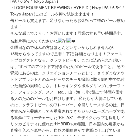
IPA / 6.5% / Tokyo Japan )
・LOOP EQUIPMENT BREWING / HYBRID ( Hazy IPA / 6.5% /
Tokyo Japan )このビールを樽で試飲出来ます！
缶ビールも買えます、足りなかったらお金払って樽のビール飲め
ます！
そんな感じでよろしくお願いします！同業の方も早い時間是非、
名刺片手に来てくださいね
金曜日なので休みの方はほとんどいないかもしれませんが、
15時からやってますので是非！下記 詳細となります！ファース
トプロダクトとなる、クラフトビール。ここに込められた想い
は、“すべてのアウトドア好きのため”のビールであること。 その
背景にあるのは、クリエイションチームとして、さまざまなアウ
トドアブランドとのムービーやスチール撮影に取り組む中で気付
いた自然の素晴らしさ。トレッキングやボルダリングにサーフィ
ン、フィッシング、スノーetc.。山・海・川で過ごす時間を愛す
る人のためのビールをお届けします。 私たちが大切にしている
のは、クラフトビールのフレーバー。今回リリースするのは、日
本古来から薬膳としても重宝されてきたジャパニーズハーブであ
る紫蘇にフィーチャーした“RELAX”、モザイクホップを採用しド
リンカビリティに優れた“HYBRID”の2種類。日本国内の農家から
直接仕入れた原料から、自然の風味豊かで豊潤に仕上げていま