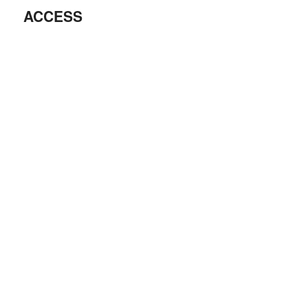
ACCESS
ン
テ
ン
ツ
へ
移
動