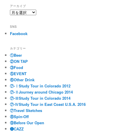
アーカイブ
ア
ー
カ
SNS
イ
Facebook
ブ
カテゴリー
①Beer
②ON TAP
③Food
⑤EVENT
⑥Other Drink
⑦-ⅠStudy Tour in Colorado 2012
⑦-ⅡJourney around Chicago 2014
⑦-ⅢStudy Tour in Colorado 2014
⑦-ⅣStudy Tour in East Coast U.S.A. 2016
⑦Travel Sketches
⑧Spin-Off
⑨Before Our Open
❶CAZZ