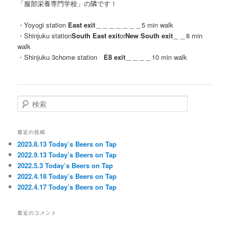
「服部栄養専門学校」の隣です！
・Yoyogi station
East exit
＿＿＿＿＿＿＿5 min walk
・Shinjuku station
South East exit
or
New South exit
＿＿8 min
walk
・Shinjuku 3chome station
E8 exit
＿＿＿＿10 min walk
検
索
最近の投稿
2023.8.13 Today’s Beers on Tap
2022.9.13 Today’s Beers on Tap
2022.5.3 Today’s Beers on Tap
2022.4.18 Today’s Beers on Tap
2022.4.17 Today’s Beers on Tap
最近のコメント