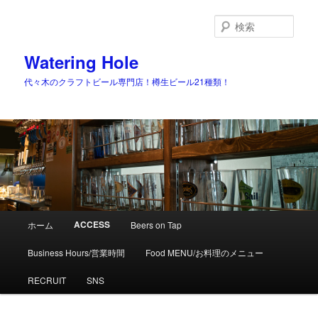
検
索
Watering Hole
代々木のクラフトビール専門店！樽生ビール21種類！
メ
ACCESS
ホーム
Beers on Tap
メ
イ
ン
Business Hours/営業時間
Food MENU/お料理のメニュー
イ
メ
ニ
RECRUIT
SNS
ン
ュ
ー
コ