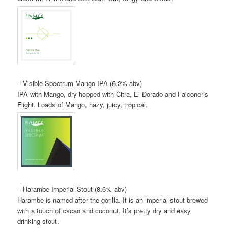
– Visible Spectrum Mango IPA (6.2% abv)
IPA with Mango, dry hopped with Citra, El Dorado and Falconer’s
Flight. Loads of Mango, hazy, juicy, tropical.
– Harambe Imperial Stout (8.6% abv)
Harambe is named after the gorilla. It is an imperial stout brewed
with a touch of cacao and coconut. It’s pretty dry and easy
drinking stout.