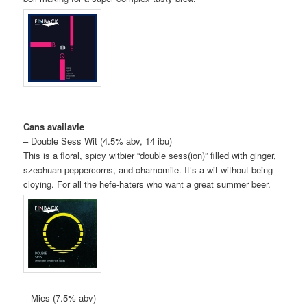
Cans availavle
– Double Sess Wit (4.5% abv, 14 ibu)
This is a floral, spicy witbier “double sess(ion)” filled with ginger,
szechuan peppercorns, and chamomile. It’s a wit without being
cloying. For all the hefe-haters who want a great summer beer.
– Mies (7.5% abv)