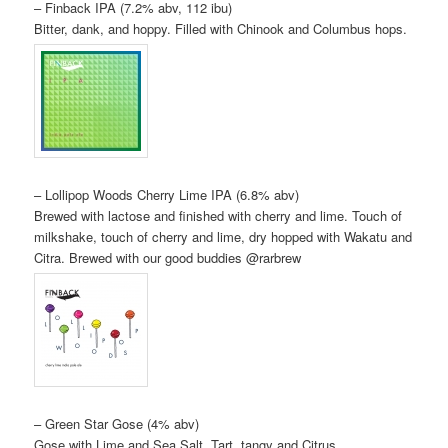
– Finback IPA (7.2% abv, 112 ibu)
Bitter, dank, and hoppy. Filled with Chinook and Columbus hops.
– Lollipop Woods Cherry Lime IPA (6.8% abv)
Brewed with lactose and finished with cherry and lime. Touch of
milkshake, touch of cherry and lime, dry hopped with Wakatu and
Citra. Brewed with our good buddies @rarbrew
– Green Star Gose (4% abv)
Gose with Lime and Sea Salt. Tart, tangy and Citrus.