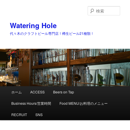
検
索
Watering Hole
代々木のクラフトビール専門店！樽生ビール21種類！
メ
ホーム
ACCESS
Beers on Tap
メ
イ
ン
Business Hours/営業時間
Food MENU/お料理のメニュー
イ
メ
ニ
RECRUIT
SNS
ン
ュ
ー
コ