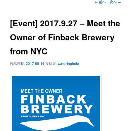
投
←
前へ
次へ
→
稿
ン
ナ
ビ
[Event] 2017.9.27 – Meet the
テ
ゲ
ー
Owner of Finback Brewery
ン
シ
ョ
from NYC
ツ
ン
へ
投稿日時:
2017-09-16
投稿者:
wateringhole
移
動