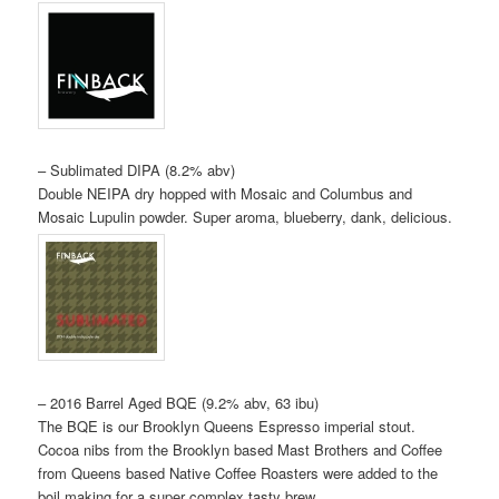
– Sublimated DIPA (8.2% abv)
Double NEIPA dry hopped with Mosaic and Columbus and
Mosaic Lupulin powder. Super aroma, blueberry, dank, delicious.
– 2016 Barrel Aged BQE (9.2% abv, 63 ibu)
The BQE is our Brooklyn Queens Espresso imperial stout.
Cocoa nibs from the Brooklyn based Mast Brothers and Coffee
from Queens based Native Coffee Roasters were added to the
boil making for a super complex tasty brew.