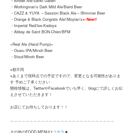
・Amber Ale/Sankt Gallen
・Workingman’s Dark Mild Ale/Baird Beer
・CAZZ & YUYA ～Session Black Ale～/Brimmer Beer
・Orange & Black Congrats Ale!/Moylan’s
←New!!
・Imperial Red/Ise-Kadoya
・Abbay de Saint BON-Chien/BFM
=Real Ale (Hand Pump)=
・Osaru IPA/Minoh Beer
・Stout/Minoh Beer
※順不同
※あくまで現時点での予定ですので、変更となる可能性がありま
す 予めご了承ください
開栓情報は、TwitterやFacebookでいち早く、blogにて詳しくお伝
えさせていただきます！
お店にてお待ちしております！！
＿＿＿＿＿＿＿＿＿＿＿＿＿＿＿＿＿＿＿＿＿＿＿＿＿＿＿
その他のFOOD MENUは
コチラ
★