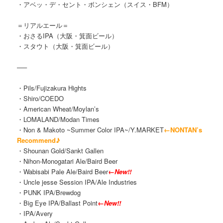
・アベッ・デ・セント・ボンシェン（スイス・BFM）
＝リアルエール＝
・おさるIPA（大阪・箕面ビール）
・スタウト（大阪・箕面ビール）
—–
・Pils/Fujizakura Hights
・Shiro/COEDO
・American Wheat/Moylan’s
・LOMALAND/Modan Times
・Non & Makoto ~Summer Color IPA~/Y.MARKET
←NONTAN’s
Recommend♪
・Shounan Gold/Sankt Gallen
・Nihon-Monogatari Ale/Baird Beer
・Wabisabi Pale Ale/Baird Beer
←New!!
・Uncle jesse Session IPA/Ale Industries
・PUNK IPA/Brewdog
・Big Eye IPA/Ballast Point
←New!!
・IPA/Avery