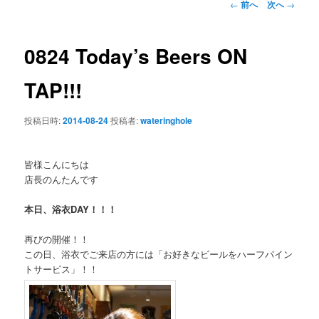
投
←
前へ
次へ
→
稿
ン
ナ
ビ
0824 Today’s Beers ON
テ
ゲ
ー
TAP!!!
ン
シ
ョ
投稿日時:
2014-08-24
投稿者:
wateringhole
ツ
ン
へ
皆様こんにちは
店長のんたんです
移
本日、浴衣DAY！！！
動
再びの開催！！
この日、浴衣でご来店の方には「お好きなビールをハーフパイン
トサービス」！！