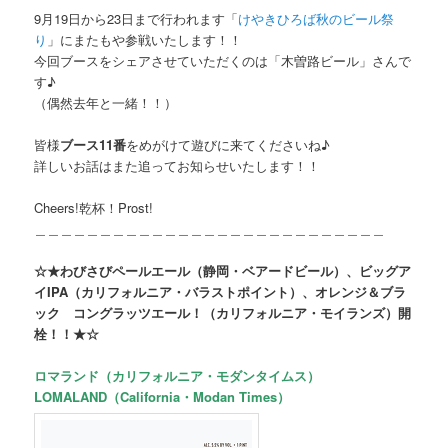
9月19日から23日まで行われます「
けやきひろば秋のビール祭
り
」にまたもや参戦いたします！！
今回ブースをシェアさせていただくのは「木曽路ビール」さんで
す♪
（偶然去年と一緒！！）
皆様
ブース11番
をめがけて遊びに来てくださいね♪
詳しいお話はまた追ってお知らせいたします！！
Cheers!乾杯！Prost!
＿＿＿＿＿＿＿＿＿＿＿＿＿＿＿＿＿＿＿＿＿＿＿＿＿＿＿
☆★わびさびペールエール（静岡・ベアードビール）、ビッグア
イIPA（カリフォルニア・バラストポイント）、オレンジ＆ブラ
ック コングラッツエール！（カリフォルニア・モイランズ）開
栓！！★☆
ロマランド（カリフォルニア・モダンタイムス）
LOMALAND（California・Modan Times）