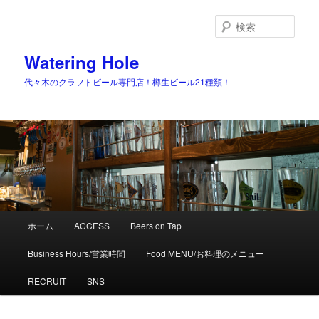
検
索
Watering Hole
代々木のクラフトビール専門店！樽生ビール21種類！
メ
ホーム
ACCESS
Beers on Tap
メ
イ
ン
Business Hours/営業時間
Food MENU/お料理のメニュー
イ
メ
ニ
RECRUIT
SNS
ン
ュ
ー
コ