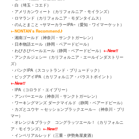
・白（埼玉・コエド）
・アメリカンウィート（カリフォルニア・モイランズ）
・ロマランド（カリフォルニア・モダンタイムス）
・のんとまこと ~サマーカラーIPA~（愛知・ワイマーケット）
←NONTAN’s Recommend♪
・湘南ゴールド（神奈川・サンクトガーレン）
・日本物語エール（静岡・ベアードビール）
・わびさびペールエール（静岡・ベアードビール）
←New!!
・アンクルジェシー（カリフォルニア・エールインダストリー
ズ）
・パンクIPA（スコットランド・ブリュードック）
・ビッグアイIPA（カリフォルニア・バラストポイント）
←New!!
・IPA（コロラド・エイブリー）
・アンバーエール（神奈川・サンクトガーレン）
・ワーキングマンズ ダークマイルド（静岡・ベアードビール）
・カズとユウヤ ～セッションブラックエール～（神奈川・ブリ
マー）
・オレンジ＆ブラック コングラッツエール！（カリフォルニ
ア・モイランズ）
←New!!
・インペリアルレッド（三重・伊勢角屋麦酒）