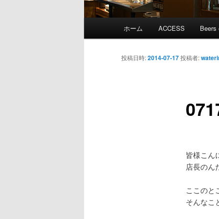
メ
ホーム
ACCESS
Beers 
メ
イ
ン
イ
メ
投稿日時:
2014-07-17
投稿者:
wateri
ニ
ン
ュ
ー
071
コ
ン
テ
皆様こん
店長のん
ン
ここのと
ツ
そんなこ