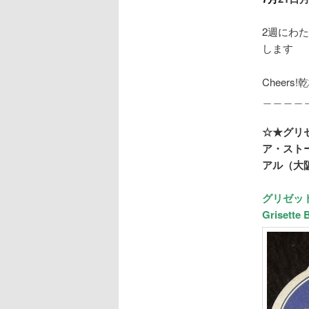
2週にわ
します
Cheers!乾
＿＿＿＿
☆★グリ
ア・スト
アル（大
グリゼッ
Grisette