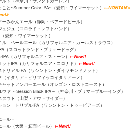
ールド（神奈川・サンクトガーレン）
こと~Summer Color IPA~（愛知・ワイマーケット）
←NONTAN’
end♪
マーみかんエール（静岡・ベアードビール）
ジュジュ（コロラド・レフトハンド）
B.P.（愛知・ワイマーケット）
イル ペールエール（カリフォルニア・カールストラウス）
IPA（スコットランド・ブリュードッグ）
ンIPA（カリフォルニア・ストーン）
←New!!
オットIPA（カリフォルニア・コロナド）
←New!!
ストリアルIPA（ワシントン・ダイヤモンドノット）
ク（イタリア・ビリフィッコイタリアーノ）
キャットアンバーエール（オレゴン・ロストコースト）
ウヤ ～Session Black IPA～（神奈川・ブリマーブルーイング）
スタウト（山梨・アウトサイダー）
ション トリプルIPA（ワシントン・トゥービアーズ）
エール＝
エール（大阪・箕面ビール）
←New!!