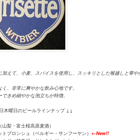
に加えて、小麦、スパイスを使用し、スッキリとした喉越しと華や
なく、非常に爽やかな飲み心地です。
ーできめ細やかな泡立ちが特徴。
17日木曜日のビールラインナップ ↓↓
（山梨・富士桜高原麦酒）
ットブロンシュ（ベルギー・サンフーヤン）
←New!!