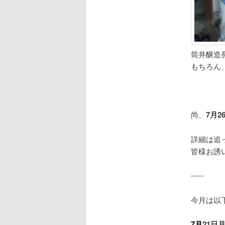
筒井醸造
もちろん
尚、
7月
詳細は追
皆様お誘
‐‐‐‐‐
今月は以
7月
21