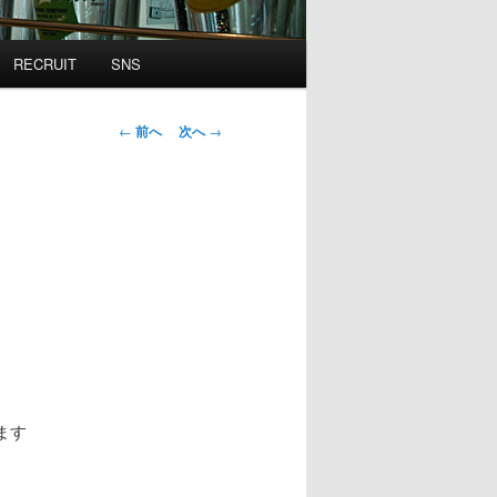
RECRUIT
SNS
投
←
前へ
次へ
→
稿
ナ
ビ
ゲ
ー
シ
ョ
ン
ます