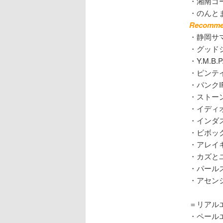
・湘南ゴ
・のんとま
Recomm
・静岡サ
・グッド
・Y.M.
・ピンテ
・パンク
・ストー
・イディ
・インダ
・ビボッ
・アレイ
・カズとユ
・パール
・アセン
＝リアル
・ペール