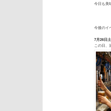
へ
今日も美
移
動
今後のイ
7月26
この日、