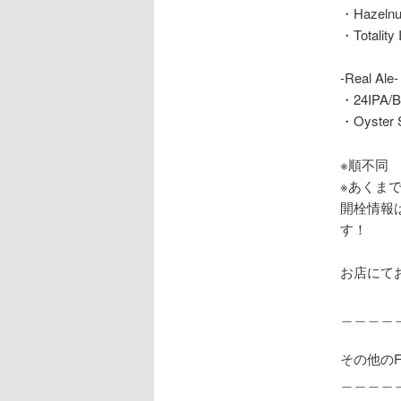
・Hazelnu
・Totality 
-Real Ale-
・24IPA/B
・Oyster 
※順不同
※あくま
開栓情報は
す！
お店にて
＿＿＿＿
その他のF
＿＿＿＿