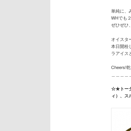
へ
単純に、
移
WHでも
ぜひぜひ
動
オイスタ
本日開栓
ラアイス
Cheers!乾
＿＿＿＿
☆★トー
ィ）、ス