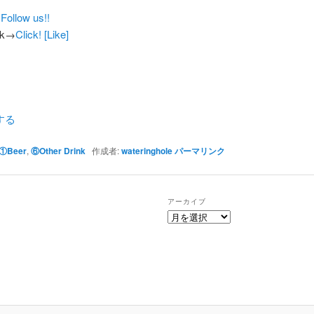
→
Follow us!!
ok→
Click! [Like]
する
①Beer
,
⑥Other Drink
作成者:
wateringhole
パーマリンク
アーカイブ
ア
ー
カ
イ
ブ