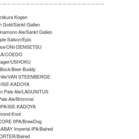
＿＿＿＿＿＿＿＿＿＿＿＿＿＿＿＿＿＿＿＿＿＿＿
izakura Kogen
Gold/Sankt Gallen
namonn Ale/Sankt Gallen
le Saison/Epic
ise/ONI-DENSETSU
KA/COEDO
Lager/USHOKU
Bock/Beer Buddy
White/VAN STEENBERGE
e/ISE-KADOYA
 Pale Ale/LAGUNITUS
ale Ale/Brimmer
IPA/ISE-KADOYA
mond Knot
ORE IIPA/BrewDog
AY Imperial IPA/Baired
PORTER/Baired