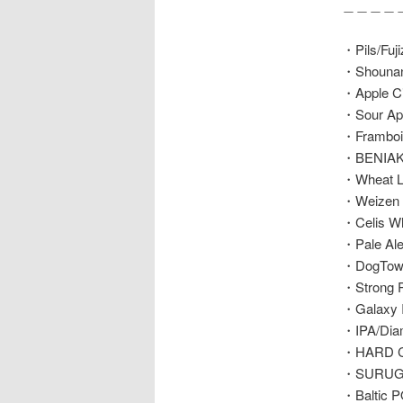
＿＿＿＿
・Pils/Fuj
・Shounan 
・Apple Ci
・Sour App
・Frambo
・BENIA
・Wheat 
・Weizen 
・Celis 
・Pale Al
・DogTown
・Strong P
・Galaxy 
・IPA/Dia
・HARD C
・SURUGAB
・Baltic 