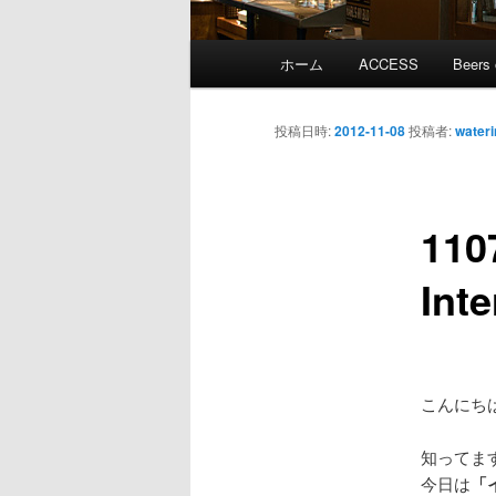
メ
ホーム
ACCESS
Beers 
メ
イ
ン
イ
メ
投稿日時:
2012-11-08
投稿者:
wateri
ニ
ン
ュ
ー
110
コ
Inte
ン
テ
ン
こんにち
ツ
知ってま
今日は
「