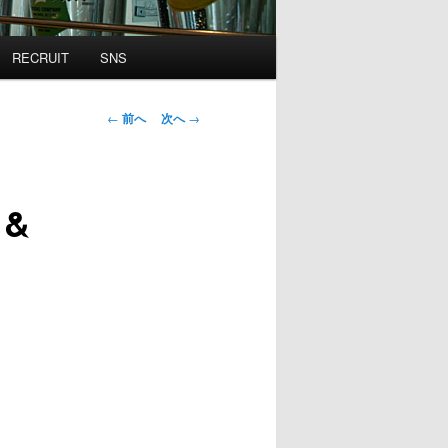
RECRUIT
SNS
投
←
前へ
次へ
→
稿
ナ
ビ
 &
ゲ
ー
シ
ョ
ン