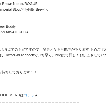
t Brown Nector/ROGUE
Imperial Stout/FiftyFifty Brewing
eer Buddy
Stout/IWATEKURA
で現時点での予定ですので、変更となる可能性があります 予めご了
、TwitterやFacebookでいち早く、blogにて詳しくお伝えさせて
お待ちしております！！
＿＿＿＿＿＿＿＿＿＿＿＿＿＿＿＿＿＿＿＿＿＿＿
OOD MENUは
コチラ
★
＿＿＿＿＿＿＿＿＿＿＿＿＿＿＿＿＿＿＿＿＿＿＿